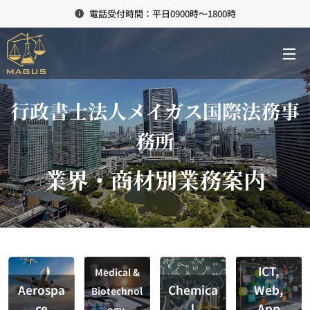
電話受付時間：平日0900時～1800時
行政書士法人メイガス国際法務事
務所
業界・商材別業務案内
ICT,
Medical &
Aerospa
Chemica
Web,
Biotechnol
ce
l
App
ogy