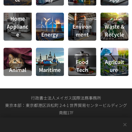
Home
Applianc
Environ
Waste &
e
Energy
ment
Recycle
Food
Agricult
Animal
Maritime
Tech
ure
行政書士法人メイガス国際法務事務所
東京本部：東京都港区浜松町 2-4-1 世界貿易センタービルディング
南館17F
関西本部：大阪市中央区大手通1-4-1 日宝ニュー大手ビル4F
03-4567-2734（東京本部・関西本部共通の総合受付） 平日0900時