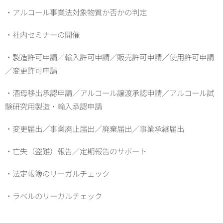
・アルコール事業法対象物質か否かの判定
・社内セミナーの開催
・製造許可申請／輸入許可申請／販売許可申請／使用許可申請
／変更許可申請
・酒母移出承認申請／アルコール譲渡承認申請／アルコール試
験研究用製造・輸入承認申請
・変更届出／事業廃止届出／廃棄届出／事業承継届出
・亡失（盗難）報告／定期報告のサポート
・法定帳簿のリーガルチェック
・ラベルのリーガルチェック