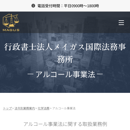
電話受付時間：平日0900時～1800時
行政書士法人メイガス国際法務事
務所
アルコール事業法
トップ
>
法令別業務案内
>
化学法務
> アルコール事業法
アルコール事業法に関する取扱業務例