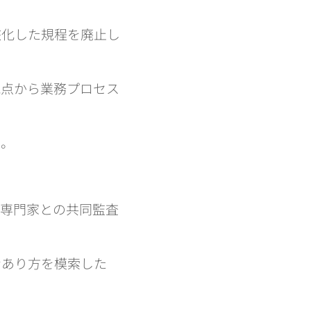
骸化した規程を廃止し
観点から業務プロセス
い。
部専門家との共同監査
なあり方を模索した