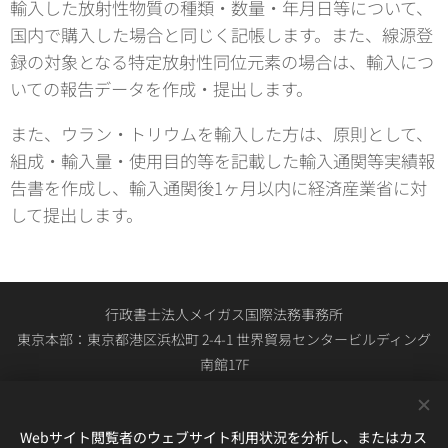
輸入した放射性物質の種類・数量・年月日等について、
国内で購入した場合と同じく記帳します。また、線源登
録の対象となる特定放射性同位元素の場合は、輸入につ
いての報告データを作成・提出します。
また、ウラン・トリウムを輸入した方は、原則として、
組成・輸入量・使用目的等を記載した輸入通関等実績報
告書を作成し、輸入通関後1ヶ月以内に経済産業省に対
して提出します。
行政書士法人メイガス国際法務事務所
東京本部：東京都港区浜松町 2-4-1 世界貿易センタービルディング
南館17F
関西本部：大阪市中央区大手通1-4-1 日宝ニュー大手ビル4F
03-4567-2734（東京本部・関西本部共通の総合受付） 平日0900時
Webサイト閲覧者のウェブサイト利用状況を分析し、またはカス