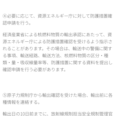
④必要に応じて、資源エネルギー庁に対して防護措置確
認申請を行う。
経済産業省による核燃料物質の輸出承認にあたって、資
源エネルギー庁による防護措置確認を受けるよう指示さ
れることがあります。その場合は、輸送中の警備に関す
る事項、輸送経路、輸送方法、核燃料物質の区分・種
類・量・吸収線量率等、防護措置に関する資料を提出し
確認申請を行う必要があります。
⑤原子力規制庁から輸出確認を受けた場合、輸出前に各
種情報を連絡する。
輸出日の10日前までに、放射線規制担当安全規制管理官