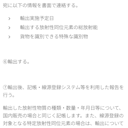
宛に以下の情報を書面で連絡する。
輸出実施予定日
輸出する放射性同位元素の総放射能
貨物を識別できる特殊な識別物
⑥輸出する。
⑦輸出後、記帳・線源登録システム等を利用した報告を
行う。
輸出した放射性物質の種類・数量・年月日等について、
国内販売の場合と同じく記帳します。また、線源登録の
対象となる特定放射性同位元素の場合は、輸出について