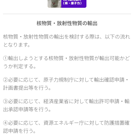
核物質・放射性物質の輸出
核物質・放射性物質の輸出を検討する際は、以下の流れ
となります。
①輸出しようとする核物質・放射性物質が輸出可能かど
うか判定する。
②必要に応じて、原子力規制庁に対して輸出確認申請・
計画書提出等を行う。
③必要に応じて、経済産業省に対して輸出許可申請・輸
出承認申請等を行う。
④必要に応じて、資源エネルギー庁に対して防護措置確
認申請を行う。