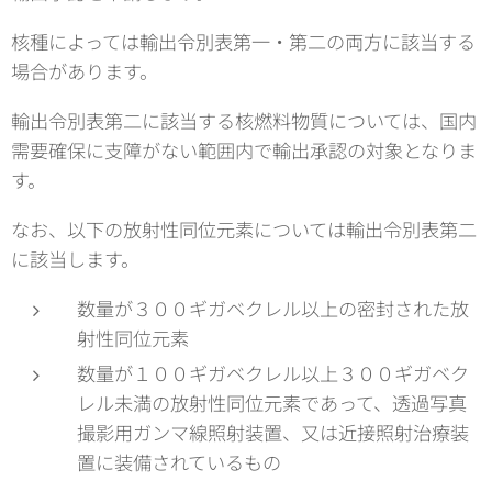
核種によっては輸出令別表第一・第二の両方に該当する
場合があります。
輸出令別表第二に該当する核燃料物質については、国内
需要確保に支障がない範囲内で輸出承認の対象となりま
す。
なお、以下の放射性同位元素については輸出令別表第二
に該当します。
数量が３００ギガベクレル以上の密封された放
射性同位元素
数量が１００ギガベクレル以上３００ギガベク
レル未満の放射性同位元素であって、透過写真
撮影用ガンマ線照射装置、又は近接照射治療装
置に装備されているもの