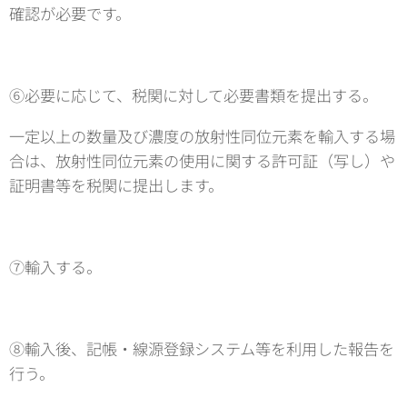
確認が必要です。
⑥必要に応じて、税関に対して必要書類を提出する。
一定以上の数量及び濃度の放射性同位元素を輸入する場
合は、放射性同位元素の使用に関する許可証（写し）や
証明書等を税関に提出します。
⑦輸入する。
⑧輸入後、記帳・線源登録システム等を利用した報告を
行う。