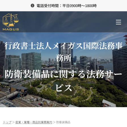
電話受付時間：平日0900時～1800時
行政書士法人メイガス国際法務事
務所
防衛装備品に関する法務サー
ビス
トップ
＞
産業・業種・商品別業務案内
＞ 防衛装備品