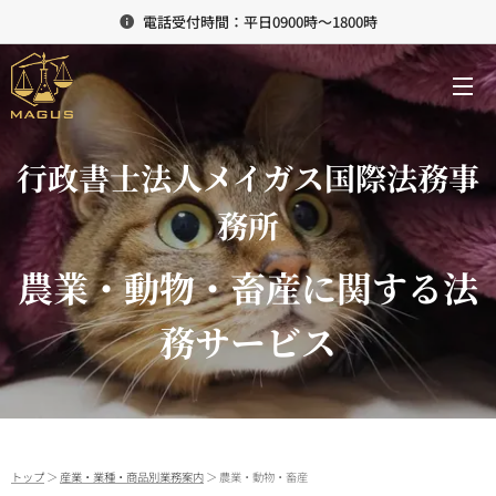
電話受付時間：平日0900時～1800時
行政書士法人メイガス国際法務事
務所
農業・動物・畜産に関する法
務サービス
トップ
＞
産業・業種・商品別業務案内
＞ 農業・動物・畜産