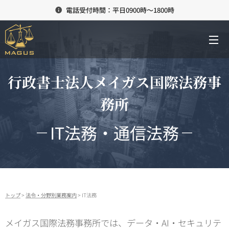
電話受付時間：平日0900時～1800時
行政書士法人メイガス国際法務事
務所
IT法務・通信法務
トップ
>
法令・分野別業務案内
> IT法務
メイガス国際法務事務所では、データ・AI・セキュリテ