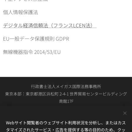
個人情報保護法
デジタル経済信頼法（フランスLCEN法）
EU一般データ保護規則 GDPR
無線機器指令 2014/53/EU
行政書士法人メイガス国際法務事務所
東京本部：東京都港区浜松町 2-4-1 世界貿易センタービルディング
南館17F
関西本部：大阪市中央区大手通1-4-1 日宝ニュー大手ビル4F
03-4567-2734（東京本部・関西本部共通の総合受付） 平日0900時
Webサイト閲覧者のウェブサイト利用状況を分析し、またはカス
～1800時
タマイズされたサービス・広告を提供する等の目的のため、クッ