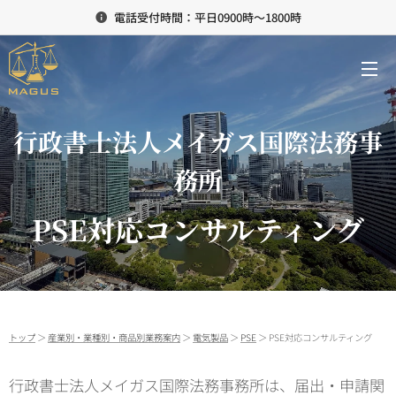
電話受付時間：平日0900時～1800時
行政書士法人メイガス国際法務事
務所
PSE対応コンサルティング
トップ
＞
産業別・業種別・商品別業務案内
＞
電気製品
＞
PSE
＞ PSE対応コンサルティング
行政書士法人メイガス国際法務事務所は、届出・申請関