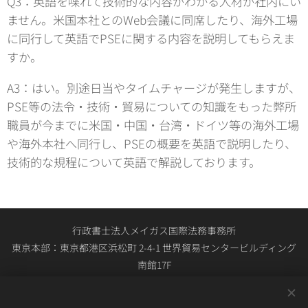
Q3：英語を喋れて技術的な内容がわかる人材が社内にい
ません。米国本社とのWeb会議に同席したり、海外工場
に同行して英語でPSEに関する内容を説明してもらえま
すか。
A3：はい。別途日当やタイムチャージが発生しますが、
PSE等の法令・技術・貿易についての知識をもった弊所
職員が今までに米国・中国・台湾・ドイツ等の海外工場
や海外本社へ同行し、PSEの概要を英語で説明したり、
技術的な規程について英語で解説しております。
行政書士法人メイガス国際法務事務所
東京本部：東京都港区浜松町 2-4-1 世界貿易センタービルディング
南館17F
関西本部：大阪市中央区大手通1-4-1 日宝ニュー大手ビル4F
03-4567-2734（東京本部・関西本部共通の総合受付） 平日0900時