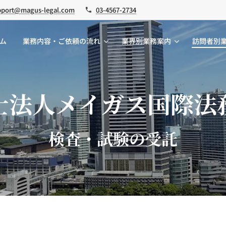
pport@magus-legal.com
03-4567-2734
ム
業務内容・ご依頼の流れ
業界別業務案内
訪問者別
士法人メイガス国際法
検査・試験の受託