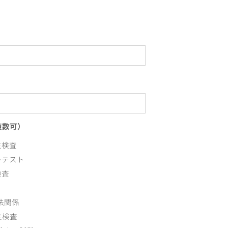
複数可）
主検査
レテスト
検査
法関係
主検査