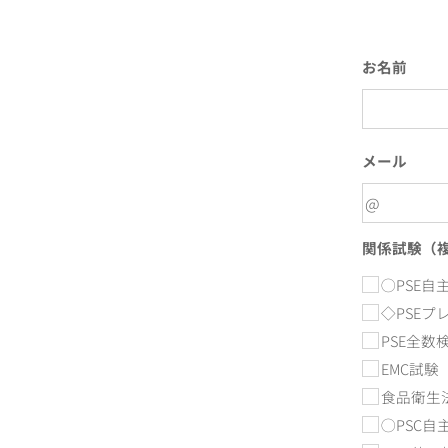
お名前
メール
関係試験（
◯PSE自
◇PSEプ
PSE全数
EMC試験
食品衛生
◯PSC自