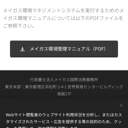
メイガス環境マネジメントシステムを実行するためのメ
イガス環境マニュアルについては以下のPDFファイルを
ご参照下さい。
メイガス環境管理マニュアル（PDF）
行政書士法人メイガス国際法務事務所
東京本部：東京都港区浜松町 2-4-1 世界貿易センタービルディング
南館17F
関西本部：大阪市中央区大手通1-4-1 日宝ニュー大手ビル4F
03-4567-2734（東京本部・関西本部共通の総合受付） 平日0900時
Webサイト閲覧者のウェブサイト利用状況を分析し、またはカス
～1800時
タマイズされたサービス・広告を提供する等の目的のため、クッ