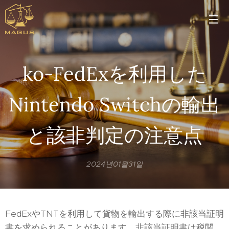
ko-FedExを利用した
Nintendo Switchの輸出
と該非判定の注意点
2024년01월31일
FedExやTNTを利用して貨物を輸出する際に非該当証明
書を求められることがあります。非該当証明書は税関