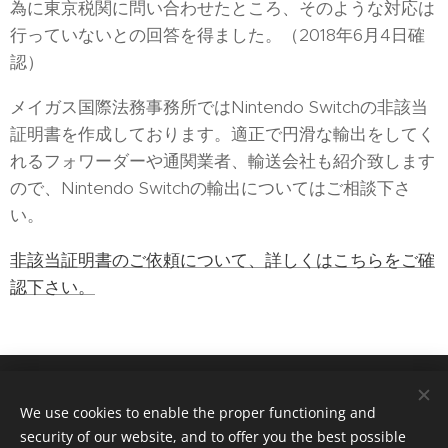
為に東京税関に問い合わせたところ、そのような対応は
行っていないとの回答を得ました。（2018年6月4日確
認）
メイガス国際法務事務所ではNintendo Switchの非該当
証明書を作成しております。適正で円滑な輸出をしてく
れるフォワーダーや通関業者、輸送会社も紹介致します
ので、Nintendo Switchの輸出についてはご相談下さ
い。
非該当証明書のご依頼について、詳しくはこちらをご確
認下さい。
Tokyo Office : 28F,Taiyo Life Insurance Bldg. 2-16-2, Konan,
We use cookies to enable the proper functioning and
Minato city , Tokyo. Japan
security of our website, and to offer you the best possible
Osaka Office : 4F, Nippo New Ote Bldg. 1-4-1, Ote-dori, Chuo-