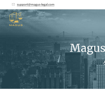
support@magus-legal.com
Magus 