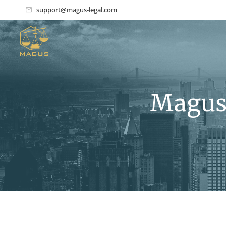
support@magus-legal.com
Magus 